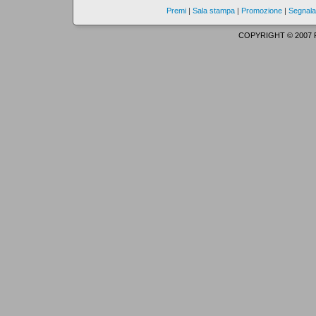
Premi
|
Sala stampa
|
Promozione
|
Segnala
COPYRIGHT © 2007 