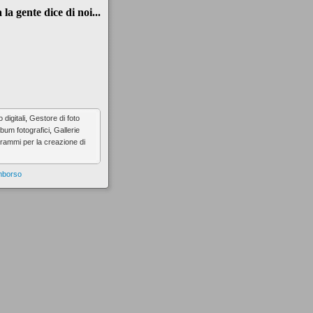
la gente dice di noi...
digitali
,
Gestore di foto
lbum fotografici
,
Gallerie
rammi per la creazione di
imborso