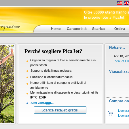
Home
Caratteristiche
Scarica
Ordina
Notizie...
Perché scegliere PicaJet?
Apr 10, 20
Organizza migliaia di foto automaticamente e in
PicaJet FX
pochi istanti
Supporto della lingua tedesca
Viasualizz
Funzione di etichettatura facile
Numero illimitato di categorie e di livelli di
annidamento
Memorizzazione di categorie e descrizioni nei file
IPTC, EXIF
Compra or
Altri vantaggi...
Licenza
Licenza