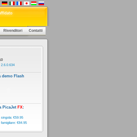
Rivenditori
Contatti
10
 2.6.0.634
a demo Flash
a PicaJet
FX
:
 singola: €59.95
 famigliare: €84.95