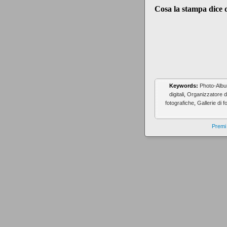
Cosa la stampa dice di
Keywords:
Photo-Alb
digitali
,
Organizzatore di 
fotografiche
,
Gallerie di f
Premi