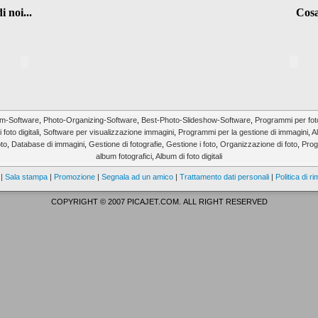
 noi...
Cosa 
um-Software
,
Photo-Organizing-Software
,
Best-Photo-Slideshow-Software
,
Programmi per foto 
foto digitali
,
Software per visualizzazione immagini
,
Programmi per la gestione di immagini
,
A
oto
,
Database di immagini
,
Gestione di fotografie
,
Gestione i foto
,
Organizzazione di foto
,
Prog
album fotografici
,
Album di foto digitali
|
Sala stampa
|
Promozione
|
Segnala ad un amico
|
Trattamento dati personali
|
Politica di r
COPYRIGHT © 2007 PICAJET.COM. ALL RIGHT RESERVED