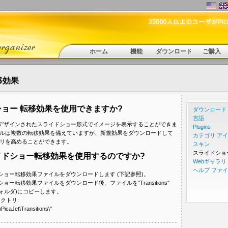
ホーム
機能
ダウンロード
ご購入
移効果
ョー 転移効果を使用できますか?
ダウンロード
言語
デザインされたスライドショー形式でイメージを表示することができま
Plugins
ストールは複数の転移効果を備えていますが、新規効果をダウンロードして
カテゴリ ア
ブラリを高めることができます。
スキン
スライドショ
イドショー転移効果を使用するのですか?
Webギャラリ
ヘルプ ファイル 
ライドショー転移効果ファイルをダウンロードします (下記参照)。
イドショー転移効果ファイルをダウンロード後、ファイルを"Transitions"
フォルダ)にコピーします。
クトリ:
PicaJet\Transitions\"