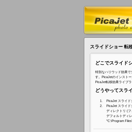
スライドショー 転
どこでスライドシ
特別なハリウッド効果で
す。PicaJetのイン
PicaJet転移効果ライ
どうやってスラ
PicaJet ス
PicaJet スラ
ディレクトリ (
デフォルトディレ
"C:\Program Files\