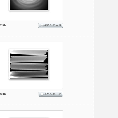
7 Kb
8 Kb