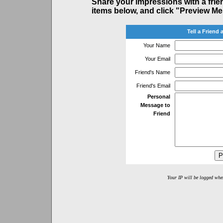
Share your impressions with a friend
items below, and click "Preview M
Tell a Friend
Your Name
Your Email
Friend's Name
Friend's Email
Personal
Message to
Friend
Your IP will be logged wh