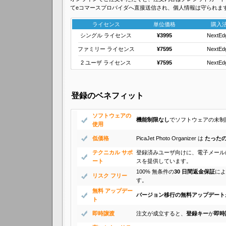
てeコマースプロバイダへ直接送信され、個人情報は守られま
ライセンス
単位価格
購入
シングル ライセンス
¥3995
NextEd
ファミリー ライセンス
¥7595
NextEd
2 ユーザ ライセンス
¥7595
NextEd
登録のベネフィット
ソフトウェアの
機能制限なし
でソフトウェアの未制
使用
低価格
PicaJet Photo Organizer は
たった
テクニカル サポ
登録済みユーザ向けに、電子メール
ート
スを提供しています。
100% 無条件の
30 日間返金保証
によ
リスク フリー
す。
無料 アップデー
バージョン移行の無料アップデート
ト
即時譲渡
注文が成立すると、
登録キー
が
即時