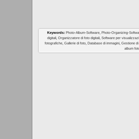
Keywords:
Photo-Album-Software
,
Photo-Organizing-Softw
digitali
,
Organizzatore di foto digitali
,
Software per visualizzaz
fotografiche
,
Gallerie di foto
,
Database di immagini
,
Gestione di 
album foto