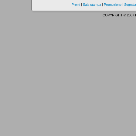
Premi
|
Sala stampa
|
Promozione
|
Segnala
COPYRIGHT © 2007 